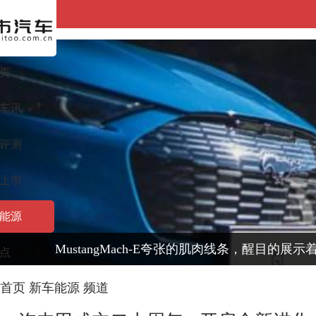
页
车讯
评测
上市
能源
MustangMach-E夸张的肌肉线条，醒目的展
点
首页
新车能源
频道