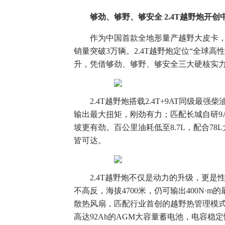
够劲、够野、够安全
2.4T
越野炮开创
作为中国首款全地形量产越野大皮卡
销量突破3万辆。2.4T越野炮定位“全球
升，凭借够劲、够野、够安全三大硬核实
2.4T越野炮搭载2.4T+9AT同级最强
输出最大扭矩，刚劲有力；匹配长城自研9AT
坡更有劲。百公里油耗低至8.7L，配合7
皆可达。
2.4T越野炮不仅是动力的升级，更是
不高反，海拔4700米，仍可输出400N·
散热风扇，匹配行业首创的越野热管理模
高达92Ah的AGM大容量蓄电池，电容