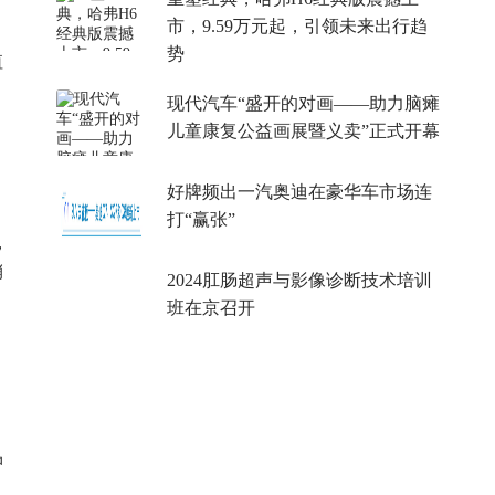
市，9.59万元起，引领未来出行趋
，
势
值
现代汽车“盛开的对画——助力脑瘫
儿童康复公益画展暨义卖”正式开幕
好牌频出一汽奥迪在豪华车市场连
打“赢张”
，
销
2024肛肠超声与影像诊断技术培训
班在京召开
品