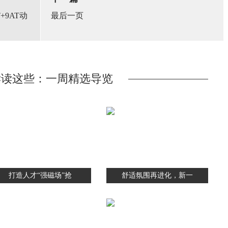
+9AT动
最后一页
读读这些：一周精选导览
打造人才“强磁场”抢
舒适氛围再进化，新一