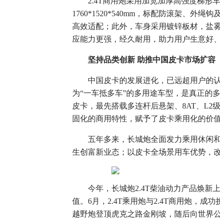
2.4T商用炮采用加宽加厚高强度梯形
1760*1520*540mm，标配防滚架
高效适配；此外，车身采用镀锌板材，盐雾
应能力更强，经久耐用，助力用户生意好
坚持品类创新 助推中国皮卡市场扩容
中国皮卡的发展进化，已远超用户的
为“一车抵多车”的多用途车型，是真正的
皮卡，最先搭载多连杆后悬架、8AT、L
固化的商用特性，赋予了皮卡乘用化的价
五年多来，长城炮全面发力乘用休闲
生创富新业态；以皮卡全场景用车优势，
今年，长城炮2.4T柴油动力产品焕
值。6月，2.4T乘用炮与2.4T商用炮，
越野炮登顶虎克之路金刚坡，随后向世界公