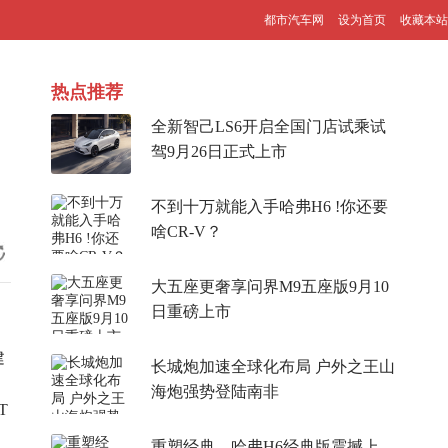
都市汽车网
设为首页
收藏本站
热点推荐
全新智己LS6开启全国门店试乘试
驾9月26日正式上市
不到十万就能入手哈弗H6 !你还要
啥CR-V？
大五座更奢享问界M9五座版9月10
日重磅上市
建
长城炮加速全球化布局 户外之王山
海炮强势登陆南非
T
重塑经典，哈弗H6经典版震撼上