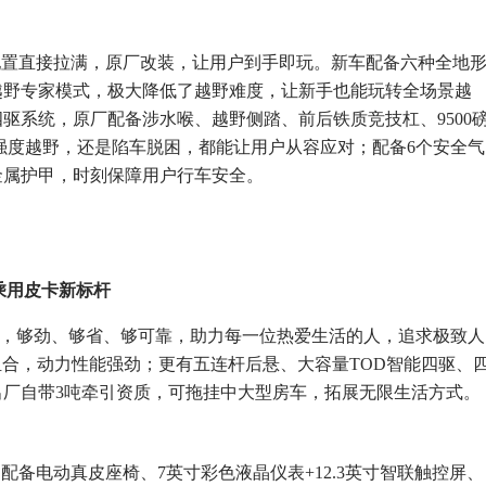
野配置直接拉满，原厂改装，让用户到手即玩。新车配备六种全地
越野专家模式，极大降低了越野难度，让新手也能玩转全场景越
驱系统，原厂配备涉水喉、越野侧踏、前后铁质竞技杠、9500
高强度越野，还是陷车脱困，都能让用户从容应对；配备6个安全气
金属护甲，时刻保障用户行车安全。
乘用皮卡新标杆
卡”，够劲、够省、够可靠，助力每一位热爱生活的人，追求极致人
T”动力组合，动力性能强劲；更有五连杆后悬、大容量TOD智能四驱、
厂自带3吨牵引资质，可拖挂中大型房车，拓展无限生活方式。
，配备电动真皮座椅、7英寸彩色液晶仪表+12.3英寸智联触控屏、