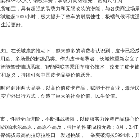
车架和3+2大尺寸钢板弹簧，承载力同级领先；货箱尺寸为
、外绳钩及货箱宝，具有超强的装载力和无限改装的潜能，与各类商业场
试验超1000小时，极大提升了整车的耐腐蚀性，极端气候环境
、生活更好。
认知。在长城炮的推动下，越来越多的消费者认识到，皮卡已经
多用途、多场景的超级品类。作为皮卡领导者，长城炮重新定义
2级智能驾驶辅助系统、智能网联等乘用车核心技术，改变了皮卡
值和意义，持续引领中国皮卡品类价值跃升。
和时尚商用两大品类，以高价值皮卡产品，赋能千行百业，激活
改变户外出行方式，创造了巨大的社会价值、民生价值。
新上市，性能全面进阶，不断挑战极限，以硬核实力诠释产品核心
成功挑战帕米尔高原，高原不高反，强悍的性能吸粉无数；8月，2.4T
路海拔最高的拉琼拉垭口，发起挑战，一举突破海拔5994米，