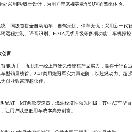
0余处采用隔/吸音设计，为用户带来媲美豪华SUV的驾乘体验。
辅助系统，同级首搭全自动泊车，自驾无忧、停车无忧；采用新一代
辆远程控制、语音识别、FOTA无线升级等多项功能，车机操控
效创富
、智能助手，商用炮一经上市便凭借硬核产品实力，赢得千行百
车型销量榜首。2.4T商用炮冠军实力再进阶，以超燃动力、超
成为创业致富理想伙伴。
机，匹配AT、MT两款变速器，燃油经济性领先同级，其中AT车型百
油王，让用户以更低用车成本高效创富。