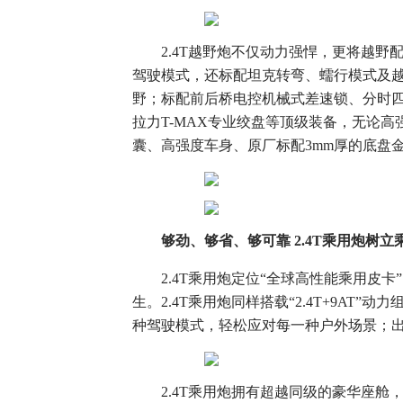
2.4T越野炮不仅动力强悍，更将越
驾驶模式，还标配坦克转弯、蠕行模式及
野；标配前后桥电控机械式差速锁、分时四
拉力T-MAX专业绞盘等顶级装备，无论
囊、高强度车身、原厂标配3mm厚的底盘
够劲、够省、够可靠
2.4T
乘用炮树立
2.4T乘用炮定位“全球高性能乘用皮
生。2.4T乘用炮同样搭载“2.4T+9A
种驾驶模式，轻松应对每一种户外场景；出
2.4T乘用炮拥有超越同级的豪华座舱