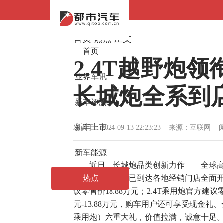
首页
热点
正文
首页
2.4T越野炮领
业界车讯
长城炮全系到
新车评测
新车上市
发表于：2024-09-13 22:23:23 来源：
互联网
阅
新车能源
近日，长城炮品类创新力作——全球高性能皮
炮，三款新车均已到达各地经销门店全面开售
热点
议零售价18.88万元；2.4T乘用炮官方建议零售
元-13.88万元，购车用户还可享受现金礼
乘用炮）六重大礼，价值拉满，诚意十足