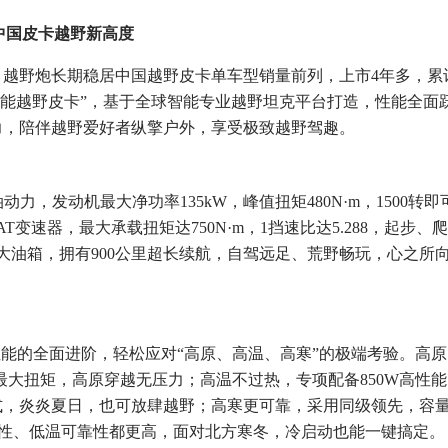
中国皮卡越野新高度
，越野炮长期稳居中国越野皮卡单车型销量前列，上市4年多，累
高性能越野皮卡”，基于全球智能专业越野坦克平台打造，性能全面
力，陪伴越野爱好者纵擎户外，享受极致越野驾趣。
柴油动力，发动机最大净功率135kW，峰值扭矩480N·m，1500转即
变速器，最大承载扭矩达750N·m，1挡速比达5.288，起步、爬
8L大油箱，拥有900公里超长续航，自驾远足、荒野畅玩，心之所
性能的全面进阶，轻松应对“高原、高温、高寒”的极端考验。高原
m的最大扭矩，高原穿越无压力；高温不过热，专项配备850W高性能
式，炎炎夏日，也可放肆越野；高寒更可靠，采用同级领先，容
稳定性、低温可靠性都更高，面对北方寒冬，冷启动也能一键搞定。